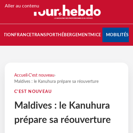
Aller au contenu
NATION
FRANCE
TRANSPORT
HÉBERGEMENT
MICE
MOBILITÉS
Accueil
›
C'est nouveau
›
Maldives : le Kanuhura prépare sa réouverture
C'EST NOUVEAU
Maldives : le Kanuhura
prépare sa réouverture