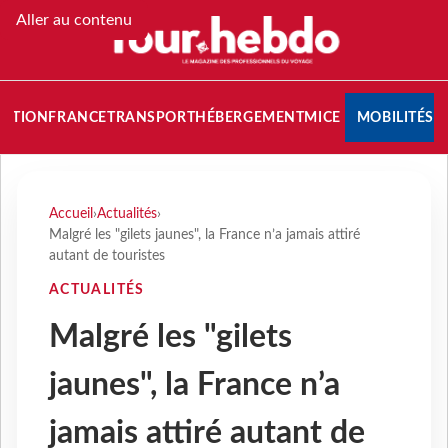
Aller au contenu
NATION
FRANCE
TRANSPORT
HÉBERGEMENT
MICE
MOBILITÉS
Accueil
›
Actualités
›
Malgré les "gilets jaunes", la France n’a jamais attiré
autant de touristes
ACTUALITÉS
Malgré les "gilets
jaunes", la France n’a
jamais attiré autant de