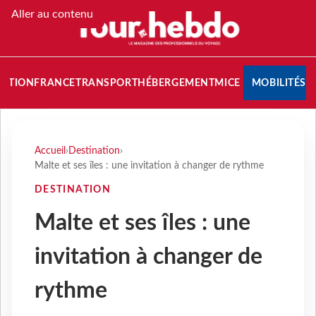
Aller au contenu
NATION
FRANCE
TRANSPORT
HÉBERGEMENT
MICE
MOBILITÉS
Accueil
›
Destination
›
Malte et ses îles : une invitation à changer de rythme
DESTINATION
Malte et ses îles : une
invitation à changer de
rythme