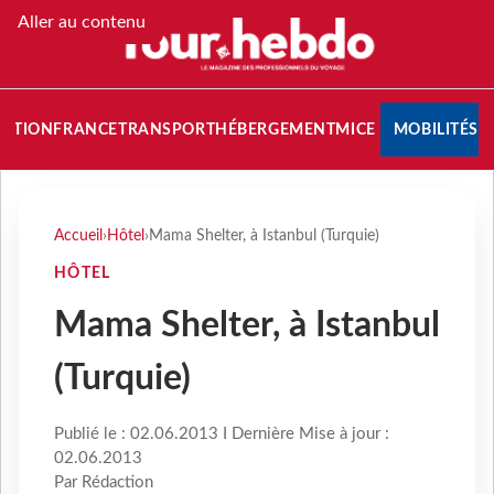
Aller au contenu
NATION
FRANCE
TRANSPORT
HÉBERGEMENT
MICE
MOBILITÉS
Accueil
›
Hôtel
›
Mama Shelter, à Istanbul (Turquie)
HÔTEL
Mama Shelter, à Istanbul
(Turquie)
Publié le : 02.06.2013 I Dernière Mise à jour :
02.06.2013
Par Rédaction