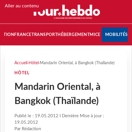
Aller au contenu
NATION
FRANCE
TRANSPORT
HÉBERGEMENT
MICE
MOBILITÉS
Accueil
›
Hôtel
›
Mandarin Oriental, à Bangkok (Thaïlande)
HÔTEL
Mandarin Oriental, à
Bangkok (Thaïlande)
Publié le : 19.05.2012 I Dernière Mise à jour :
19.05.2012
Par Rédaction