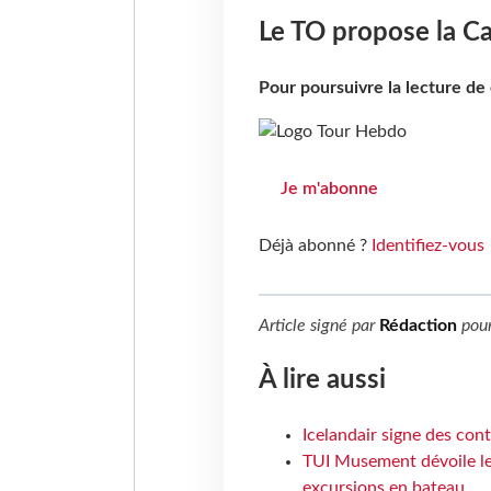
Le TO propose la C
Pour poursuivre la lecture d
Je m'abonne
Déjà abonné ?
Identifiez-vous
Article signé par
Rédaction
pou
À lire aussi
Icelandair signe des con
TUI Musement dévoile les
excursions en bateau