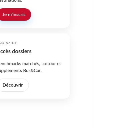
estinations.
Je m'inscris
AGAZINE
ccès dossiers
enchmarks marchés, Icotour et
uppléments Bus&Car.
Découvrir