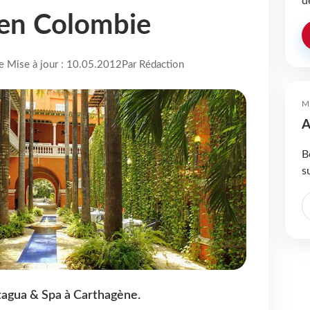
d
s en Colombie
re Mise à jour : 10.05.2012
Par Rédaction
M
A
B
s
tagua & Spa à Carthagène.