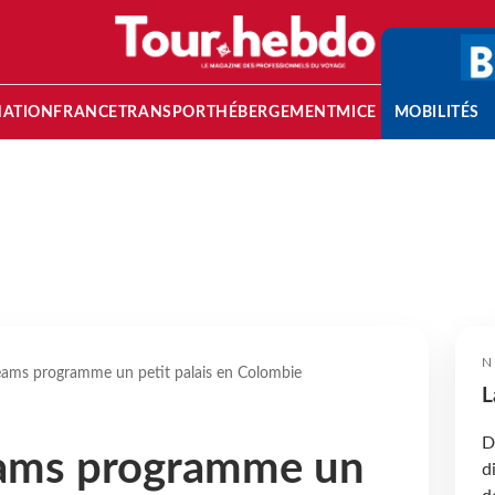
NATION
FRANCE
TRANSPORT
HÉBERGEMENT
MICE
MOBILITÉS
N
ms programme un petit palais en Colombie
L
D
ams programme un
d