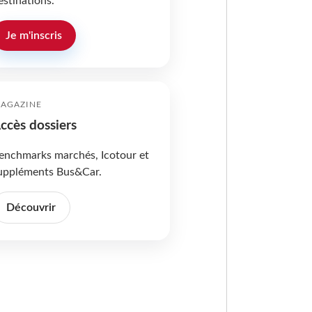
estinations.
Je m'inscris
AGAZINE
ccès dossiers
enchmarks marchés, Icotour et
uppléments Bus&Car.
Découvrir