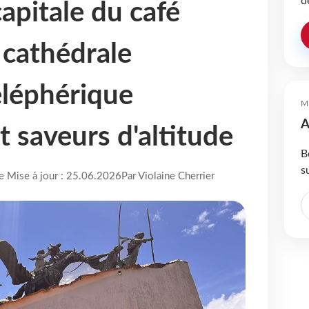
d
apitale du café
 cathédrale
éléphérique
M
A
t saveurs d'altitude
B
s
re Mise à jour : 25.06.2026
Par Violaine Cherrier