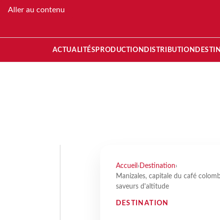
Aller au contenu
ACTUALITÉS
PRODUCTION
DISTRIBUTION
DESTI
Accueil
›
Destination
›
Manizales, capitale du café colombi
saveurs d'altitude
DESTINATION