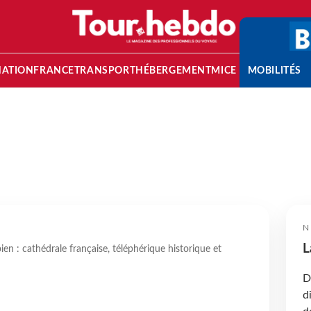
NATION
FRANCE
TRANSPORT
HÉBERGEMENT
MICE
MOBILITÉS
N
L
en : cathédrale française, téléphérique historique et
D
d