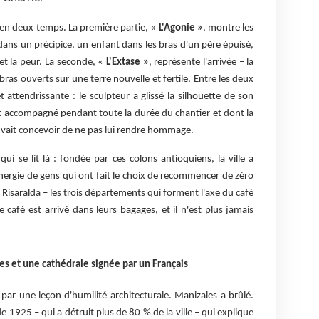
 en deux temps. La première partie, «
L'Agonie »
, montre les
 dans un précipice, un enfant dans les bras d'un père épuisé,
et la peur. La seconde, «
L'Extase »
, représente l'arrivée – la
 bras ouverts sur une terre nouvelle et fertile. Entre les deux
 attendrissante : le sculpteur a glissé la silhouette de son
it accompagné pendant toute la durée du chantier et dont la
pouvait concevoir de ne pas lui rendre hommage.
qui se lit là : fondée par ces colons antioquiens, la ville a
nergie de gens qui ont fait le choix de recommencer de zéro
Risaralda – les trois départements qui forment l'axe du café
e café est arrivé dans leurs bagages, et il n'est plus jamais
ies et une cathédrale signée par un Français
par une leçon d'humilité architecturale. Manizales a brûlé.
 de 1925 – qui a détruit plus de 80 % de la ville – qui explique