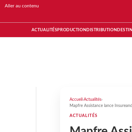
Aller au contenu
ACTUALITÉS
PRODUCTION
DISTRIBUTION
DESTI
Accueil
›
Actualités
›
Mapfre Assistance lance Insureand
ACTUALITÉS
Mapfre Assi