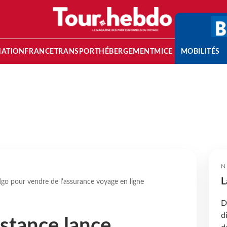
NATION
FRANCE
TRANSPORT
HÉBERGEMENT
MICE
MOBILITÉS
N
L
go pour vendre de l'assurance voyage en ligne
D
d
stance lance