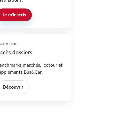
estinations.
Je m'inscris
AGAZINE
ccès dossiers
enchmarks marchés, Icotour et
uppléments Bus&Car.
Découvrir