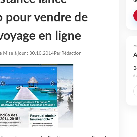
d
 pour vendre de
voyage en ligne
M
re Mise à jour : 30.10.2014
Par Rédaction
A
B
s