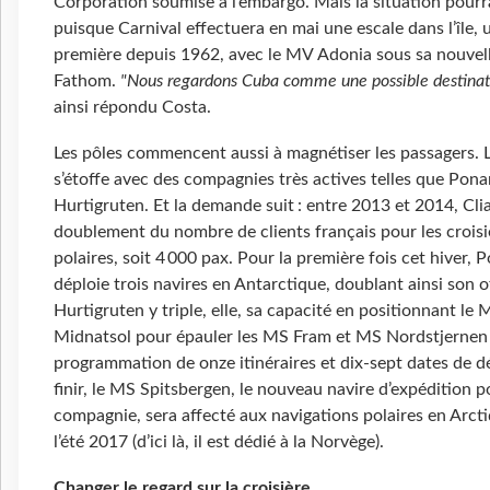
Corporation soumise à l’embargo. Mais la situation pourr
puisque Carnival effectuera en mai une escale dans l’île, 
première depuis 1962, avec le MV Adonia sous sa nouvel
Fathom.
"Nous regardons Cuba comme une possible destinat
ainsi répondu Costa.
Les pôles commencent aussi à magnétiser les passagers. L
s’étoffe avec des compagnies très actives telles que Pona
Hurtigruten. Et la demande suit : entre 2013 et 2014, Clia
doublement du nombre de clients français pour les croisi
polaires, soit 4 000 pax. Pour la première fois cet hiver, 
déploie trois navires en Antarctique, doublant ainsi son o
Hurtigruten y triple, elle, sa capacité en positionnant le 
Midnatsol pour épauler les MS Fram et MS Nordstjernen 
programmation de onze itinéraires et dix-sept dates de d
finir, le MS Spitsbergen, le nouveau navire d’expédition po
compagnie, sera affecté aux navigations polaires en Arct
l’été 2017 (d’ici là, il est dédié à la Norvège).
Changer le regard sur la croisière