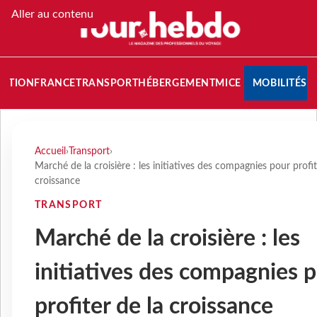
Aller au contenu
NATION
FRANCE
TRANSPORT
HÉBERGEMENT
MICE
MOBILITÉS
Accueil
›
Transport
›
Marché de la croisière : les initiatives des compagnies pour profit
croissance
TRANSPORT
Marché de la croisière : les
initiatives des compagnies 
profiter de la croissance