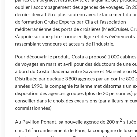
par les compagnies, l’attractivité et la qualité des produit
oublier l’accompagnement des agences de voyages. En 20
dernier devrait être plus soutenu avec le lancement du 
de formation Cruise Experts par Clia et l’association
méditerranéenne des ports de croisières (MedCruise). Cr
s’appuie sur une plate-forme en ligne et des événements
rassemblant vendeurs et acteurs de l’industrie.
Pour découvrir le produit, Costa a proposé 1 000 cabines
de voyages en mars et avril pour des éductours de une o
à bord du Costa Diadema entre Savone et Marseille ou B
Distribuée par quelque 3 800 agences par an contre 800 
années 1990, la compagnie italienne met désormais un ex
disposition des agences groupes (plus de 20 personnes) p
conseiller dans le choix des excursions (par ailleurs mieu
commissionnées).
2
Au Pavillon Ponant, sa nouvelle agence de 200 m
située 
e
chic 16
arrondissement de Paris, la compagnie de luxe ac