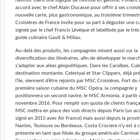
navires. Dans une logique de montée en gamme, Ponant a
accord avec le chef Alain Ducasse pour offrir à ses croisi
nouvelle carte, plus gastronomique, au troisième trimest
Croisières de France invite pour sa part à déguster une c
signée par le chef Francis Lévèque et labellisée par le trè
guide culinaire Gault & Millau.
Au-delà des produits, les compagnies misent aussi sur la
diversification des itinéraires, afin de développer le marc
s’adapter aux aléas géopolitiques. Dans les Caraïbes, Cub
destination montante. Celestyal et Star Clippers, déjà pr
l’île, viennent d’être rejoints par MSC Croisières. Fort du
première saison cubaine du MSC Opéra, la compagnie y
positionnera un second navire, le MSC Armonia, à partir 
novembre 2016. Pour remplir son quota de clients frança
MSC mettra en place des vols directs depuis Paris (un ac
signé en 2015 avec Air France) mais aussi depuis la provi
Nantes, Toulouse ou Bordeaux. Costa Crociere n’y est à c
présente en tant que filiale du groupe américain Carnival