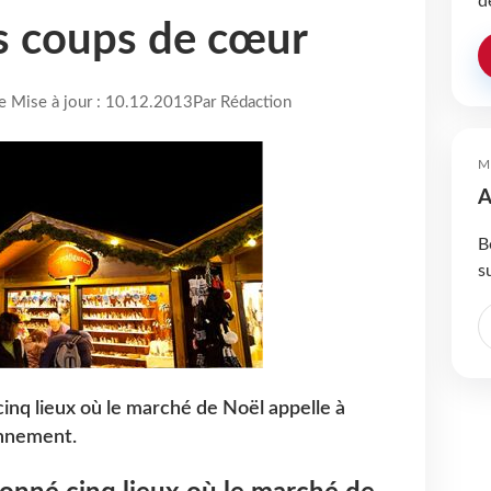
d
s coups de cœur
re Mise à jour : 10.12.2013
Par Rédaction
M
A
B
s
inq lieux où le marché de Noël appelle à
onnement.