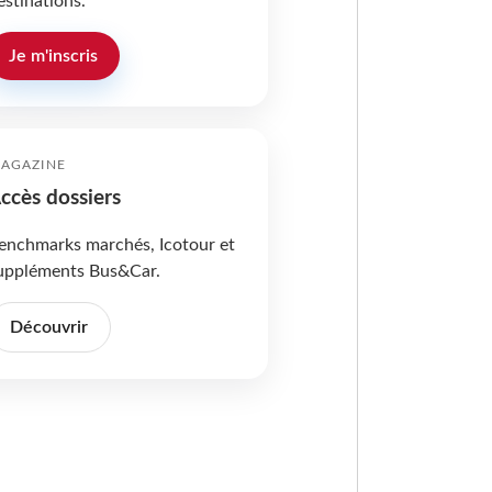
estinations.
Je m'inscris
AGAZINE
ccès dossiers
enchmarks marchés, Icotour et
uppléments Bus&Car.
Découvrir