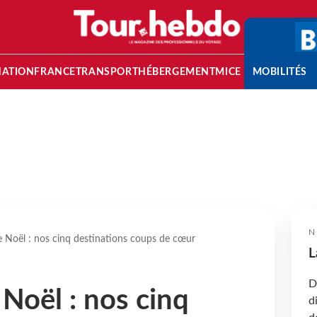
NATION
FRANCE
TRANSPORT
HÉBERGEMENT
MICE
MOBILITÉS
N
 Noël : nos cinq destinations coups de cœur
L
D
Noël : nos cinq
d