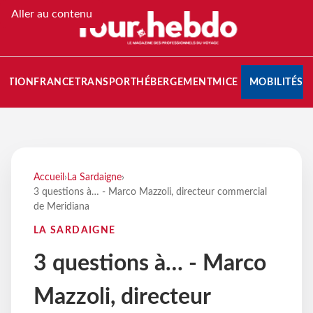
Aller au contenu
NATION
FRANCE
TRANSPORT
HÉBERGEMENT
MICE
MOBILITÉS
Accueil
›
La Sardaigne
›
3 questions à… - Marco Mazzoli, directeur commercial
de Meridiana
LA SARDAIGNE
3 questions à… - Marco
Mazzoli, directeur