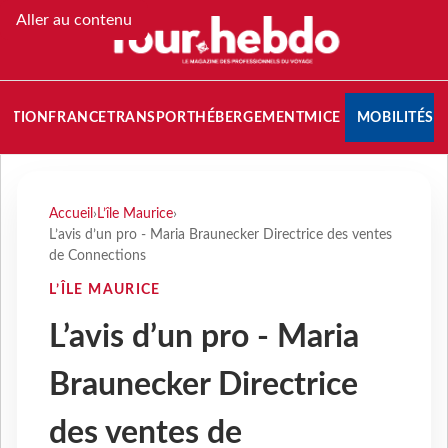
Aller au contenu
NATION
FRANCE
TRANSPORT
HÉBERGEMENT
MICE
MOBILITÉS
Accueil
›
L’île Maurice
›
L’avis d’un pro - Maria Braunecker Directrice des ventes
de Connections
L’ÎLE MAURICE
L’avis d’un pro - Maria
Braunecker Directrice
des ventes de