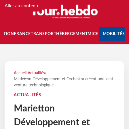
Aller au contenu
NATION
FRANCE
TRANSPORT
HÉBERGEMENT
MICE
MOBILITÉS
Accueil
›
Actualités
›
Marietton Développement et Orchestra créent une joint-
venture technologique
ACTUALITÉS
Marietton
Développement et