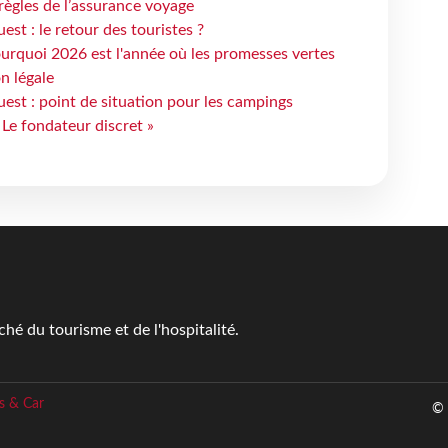
règles de l’assurance voyage
st : le retour des touristes ?
urquoi 2026 est l'année où les promesses vertes
n légale
est : point de situation pour les campings
 Le fondateur discret »
é du tourisme et de l'hospitalité.
s & Car
© 