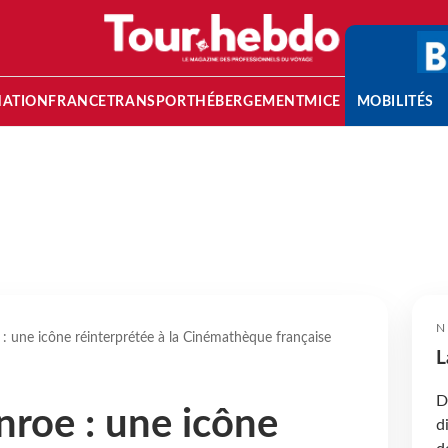
NATION
FRANCE
TRANSPORT
HÉBERGEMENT
MICE
MOBILITÉS
N
: une icône réinterprétée à la Cinémathèque française
L
D
roe : une icône
d