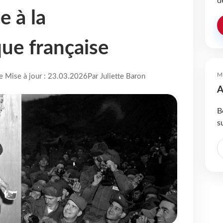
d
e à la
ue française
M
re Mise à jour : 23.03.2026
Par Juliette Baron
A
B
s