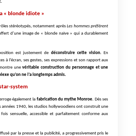
t.
a « blonde idiote »
 rôles stéréotypés, notamment après
Les hommes préfèrent
ffert d’une image de « blonde naïve » qui a durablement
position est justement de
déconstruire cette vision
. En
s à l’écran, ses gestes, ses expressions et son rapport aux
démontre une
véritable construction du personnage et une
lexe qu’on ne l’a longtemps admis.
 star-system
nterroge également la
fabrication du mythe Monroe
. Dès ses
années 1940, les studios hollywoodiens ont construit une
fois sensuelle, accessible et parfaitement conforme aux
fusé par la presse et la publicité, a progressivement pris le