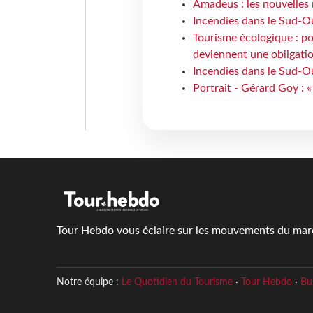
Amadeus : les nouvelles 
Incendies dans le Sud-Oue
Tourisme écologique : po
deviennent une obligatio
Incendies dans le Sud-Ou
Portrait - Gérard Goy : «
Tour Hebdo vous éclaire sur les mouvements du march
Notre équipe :
Le Quotidien du Tourisme
·
Tour Hebdo
·
Bu