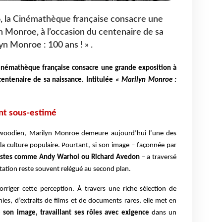
26, la Cinémathèque française consacre une
n Monroe, à l’occasion du centenaire de sa
yn Monroe : 100 ans ! » .
 Cinémathèque française consacre une grande exposition à
centenaire de sa naissance. Intitulée
« Marilyn Monroe :
nt sous-estimé
woodien, Marilyn Monroe demeure aujourd’hui l’une des
 la culture populaire. Pourtant, si son image – façonnée par
istes comme Andy Warhol ou Richard Avedon
– a traversé
étation reste souvent relégué au second plan.
orriger cette perception. À travers une riche sélection de
es, d’extraits de films et de documents rares, elle met en
e son image, travaillant ses rôles avec exigence
dans un