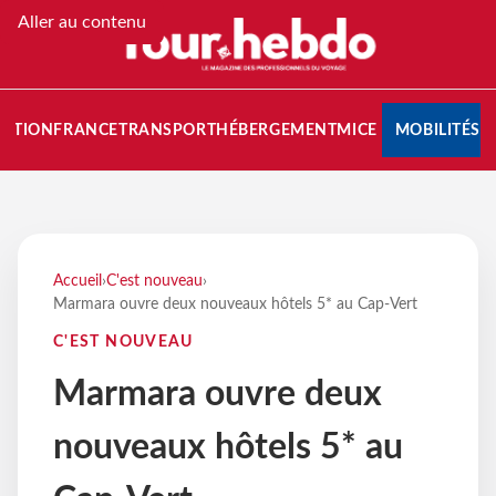
Aller au contenu
NATION
FRANCE
TRANSPORT
HÉBERGEMENT
MICE
MOBILITÉS
Accueil
›
C'est nouveau
›
Marmara ouvre deux nouveaux hôtels 5* au Cap-Vert
C'EST NOUVEAU
Marmara ouvre deux
nouveaux hôtels 5* au