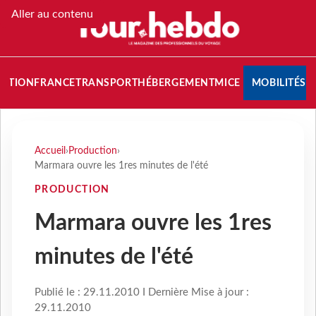
Aller au contenu
NATION
FRANCE
TRANSPORT
HÉBERGEMENT
MICE
MOBILITÉS
Accueil
›
Production
›
Marmara ouvre les 1res minutes de l'été
PRODUCTION
Marmara ouvre les 1res
minutes de l'été
Publié le : 29.11.2010 I Dernière Mise à jour :
29.11.2010