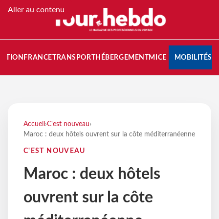
Aller au contenu
NATION
FRANCE
TRANSPORT
HÉBERGEMENT
MICE
MOBILITÉS
Accueil
›
C'est nouveau
›
Maroc : deux hôtels ouvrent sur la côte méditerranéenne
C'EST NOUVEAU
Maroc : deux hôtels
ouvrent sur la côte