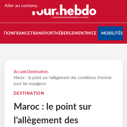
Aller au contenu
NATION
FRANCE
TRANSPORT
HÉBERGEMENT
MICE
MOBILITÉS
Accueil
›
Destination
›
Maroc : le point sur l’allègement des conditions d’entrée
pour les voyageurs
DESTINATION
Maroc : le point sur
l’allègement des