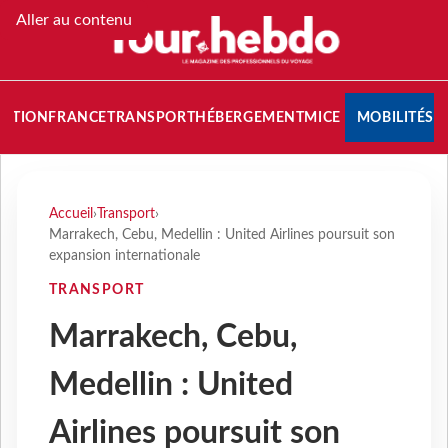
Aller au contenu
NATION
FRANCE
TRANSPORT
HÉBERGEMENT
MICE
MOBILITÉS
Accueil
›
Transport
›
Marrakech, Cebu, Medellin : United Airlines poursuit son
expansion internationale
TRANSPORT
Marrakech, Cebu,
Medellin : United
Airlines poursuit son