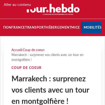
Aller au contenu
NATION
FRANCE
TRANSPORT
HÉBERGEMENT
MICE
MOBILITÉS
Accueil
›
Coup de coeur
›
Marrakech : surprenez vos clients avec un tour en
montgolfière !
COUP DE COEUR
Marrakech : surprenez
vos clients avec un tour
en montgolfière !