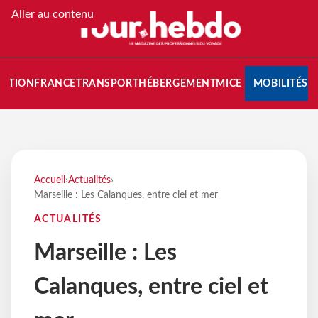
Aller au contenu
NATION
FRANCE
TRANSPORT
HÉBERGEMENT
MICE
MOBILITÉS
Accueil
›
Actualités
›
Marseille : Les Calanques, entre ciel et mer
ACTUALITÉS
Marseille : Les
Calanques, entre ciel et