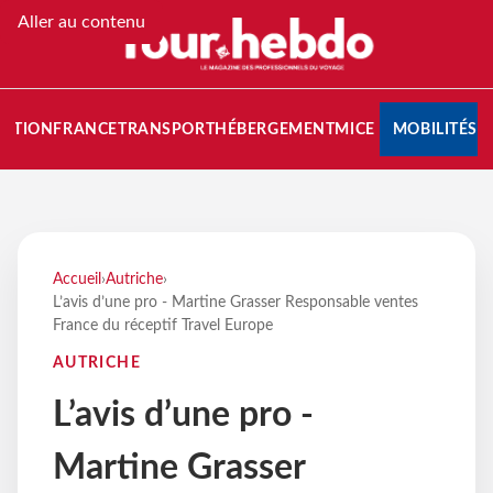
Aller au contenu
NATION
FRANCE
TRANSPORT
HÉBERGEMENT
MICE
MOBILITÉS
Accueil
›
Autriche
›
L’avis d’une pro - Martine Grasser Responsable ventes
France du réceptif Travel Europe
AUTRICHE
L’avis d’une pro -
Martine Grasser