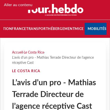
Aller au contenu
NATION
FRANCE
TRANSPORT
HÉBERGEMENT
MICE
MOBILITÉS
Accueil
›
Le Costa Rica
›
L’avis d’un pro - Mathias Terrade Directeur de l’agence
réceptive Cast
LE COSTA RICA
L’avis d’un pro - Mathias
Terrade Directeur de
l’agence réceptive Cast