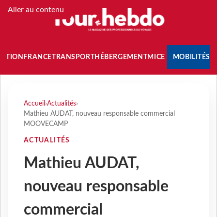
Aller au contenu
NATION
FRANCE
TRANSPORT
HÉBERGEMENT
MICE
MOBILITÉS
Accueil
›
Actualités
›
Mathieu AUDAT, nouveau responsable commercial
MOOVECAMP
ACTUALITÉS
Mathieu AUDAT,
nouveau responsable
commercial