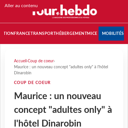
Aller au contenu
NATION
FRANCE
TRANSPORT
HÉBERGEMENT
MICE
MOBILITÉS
Accueil
›
Coup de coeur
›
Maurice : un nouveau concept "adultes only" à l'hôtel
Dinarobin
COUP DE COEUR
Maurice : un nouveau
concept "adultes only" à
l'hôtel Dinarobin