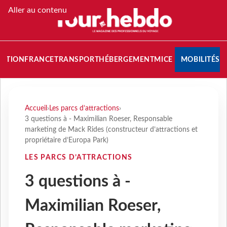
Aller au contenu
NATION
FRANCE
TRANSPORT
HÉBERGEMENT
MICE
MOBILITÉS
Accueil
›
Les parcs d’attractions
›
3 questions à - Maximilian Roeser, Responsable
marketing de Mack Rides (constructeur d’attractions et
propriétaire d’Europa Park)
LES PARCS D’ATTRACTIONS
3 questions à -
Maximilian Roeser,