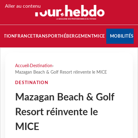
Aller au contenu
NATION
FRANCE
TRANSPORT
HÉBERGEMENT
MICE
MOBILITÉS
Accueil
›
Destination
›
Mazagan Beach & Golf Resort réinvente le MICE
DESTINATION
Mazagan Beach & Golf
Resort réinvente le
MICE