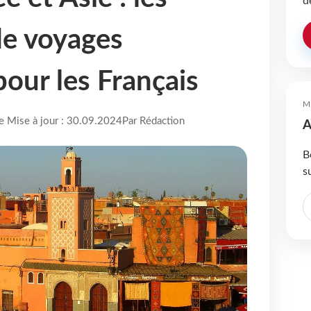
d
de voyages
our les Français
M
re Mise à jour : 30.09.2024
Par Rédaction
A
B
s