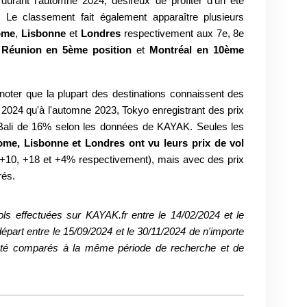
urant l'automne 2024, désireux de profiter d’un été
 Le classement fait également apparaître plusieurs
ome
,
Lisbonne
et
Londres
respectivement aux 7e, 8e
la Réunion en 5ème position
et
Montréal en 10ème
 noter que la plupart des destinations connaissent des
 2024 qu'à l'automne 2023, Tokyo enregistrant des prix
 Bali de 16% selon les données de KAYAK. Seules les
me, Lisbonne et Londres ont vu leurs prix de vol
(+10, +18 et +4% respectivement), mais avec des prix
és.
ls effectuées sur KAYAK.fr entre le 14/02/2024 et le
départ entre le 15/09/2024 et le 30/11/2024 de n'importe
nt été comparés à la même
période de recherche et de