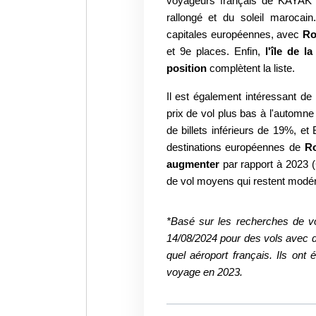
voyageurs
français de KAYAK d
rallongé et du soleil
marocain.
capitales européennes, avec
R
et 9e places.
Enfin,
l'île de 
position
complètent la liste.
Il est également intéressant de
prix de
vol plus bas à l'automne
de billets
inférieurs de 19%, et
destinations
européennes de
Ro
augmenter
par rapport
à 2023 
de vol moyens qui restent
modér
*Basé sur les recherches de vo
14/08/2024 pour des vols avec
quel aéroport français. Ils o
voyage en 2023.