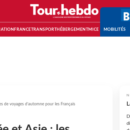
NATION
FRANCE
TRANSPORT
HÉBERGEMENT
MICE
MOBILITÉS
N
L
ces de voyages d’automne pour les Français
D
d
 et Asie : les