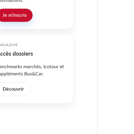
estinations.
Je m'inscris
AGAZINE
ccès dossiers
enchmarks marchés, Icotour et
uppléments Bus&Car.
Découvrir