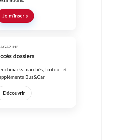
estinations.
Je m'inscris
AGAZINE
ccès dossiers
enchmarks marchés, Icotour et
uppléments Bus&Car.
Découvrir