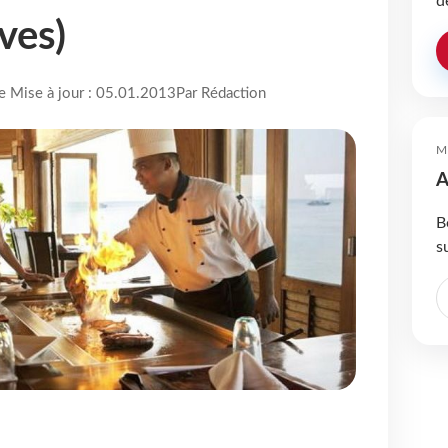
d
ves)
re Mise à jour : 05.01.2013
Par Rédaction
M
A
B
s