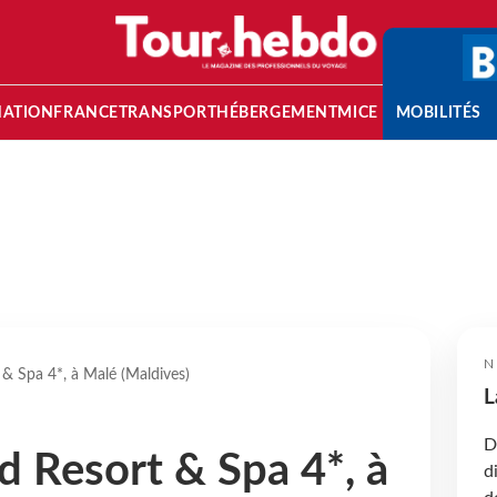
NATION
FRANCE
TRANSPORT
HÉBERGEMENT
MICE
MOBILITÉS
N
 & Spa 4*, à Malé (Maldives)
L
D
d Resort & Spa 4*, à
d