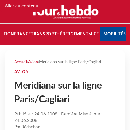
Aller au contenu
NATION
FRANCE
TRANSPORT
HÉBERGEMENT
MICE
MOBILITÉS
Accueil
›
Avion
›
Meridiana sur la ligne Paris/Cagliari
AVION
Meridiana sur la ligne
Paris/Cagliari
Publié le : 24.06.2008 I Dernière Mise à jour :
24.06.2008
Par Rédaction