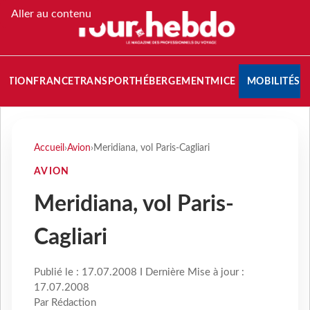
Aller au contenu
NATION
FRANCE
TRANSPORT
HÉBERGEMENT
MICE
MOBILITÉS
Accueil
›
Avion
›
Meridiana, vol Paris-Cagliari
AVION
Meridiana, vol Paris-
Cagliari
Publié le : 17.07.2008 I Dernière Mise à jour :
17.07.2008
Par Rédaction