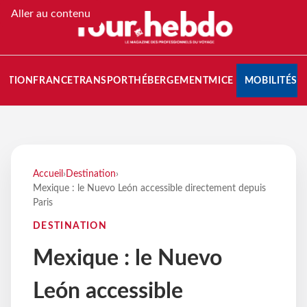
Aller au contenu
NATION
FRANCE
TRANSPORT
HÉBERGEMENT
MICE
MOBILITÉS
Accueil
›
Destination
›
Mexique : le Nuevo León accessible directement depuis
Paris
DESTINATION
Mexique : le Nuevo
León accessible