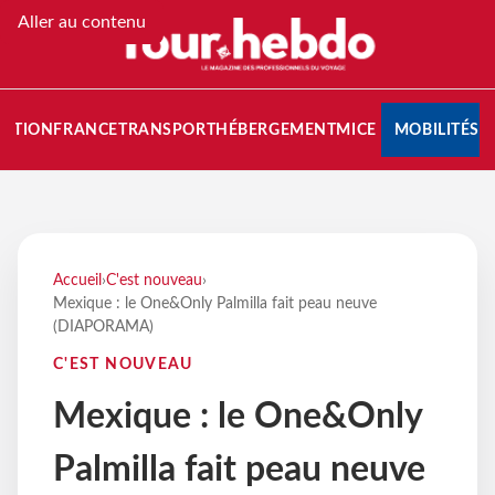
Aller au contenu
NATION
FRANCE
TRANSPORT
HÉBERGEMENT
MICE
MOBILITÉS
Accueil
›
C'est nouveau
›
Mexique : le One&Only Palmilla fait peau neuve
(DIAPORAMA)
C'EST NOUVEAU
Mexique : le One&Only
Palmilla fait peau neuve