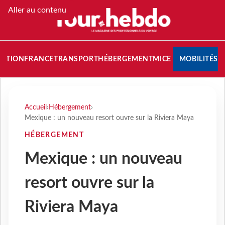
Aller au contenu
NATION
FRANCE
TRANSPORT
HÉBERGEMENT
MICE
MOBILITÉS
Accueil
›
Hébergement
›
Mexique : un nouveau resort ouvre sur la Riviera Maya
HÉBERGEMENT
Mexique : un nouveau
resort ouvre sur la
Riviera Maya