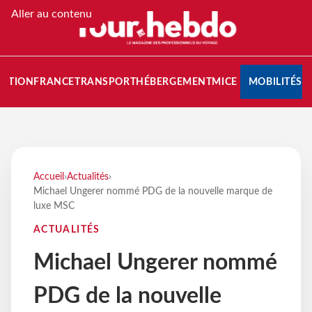
Aller au contenu
NATION
FRANCE
TRANSPORT
HÉBERGEMENT
MICE
MOBILITÉS
Accueil
›
Actualités
›
Michael Ungerer nommé PDG de la nouvelle marque de
luxe MSC
ACTUALITÉS
Michael Ungerer nommé
PDG de la nouvelle