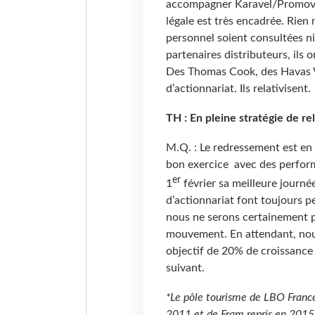
accompagner Karavel/Promovac
légale est très encadrée. Rien 
personnel soient consultées ni
partenaires distributeurs, ils 
Des Thomas Cook, des Havas V
d’actionnariat. Ils relativisent.
TH : En pleine stratégie de re
M.Q. : Le redressement est e
bon exercice avec des perform
er
1
février sa meilleure journ
d’actionnariat font toujours p
nous ne serons certainement pa
mouvement. En attendant, nou
objectif de 20% de croissance e
suivant.
*Le pôle tourisme de LBO Franc
2011 et de Fram repris en 2015