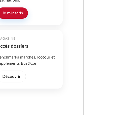
estinations.
Je m'inscris
AGAZINE
ccès dossiers
enchmarks marchés, Icotour et
uppléments Bus&Car.
Découvrir