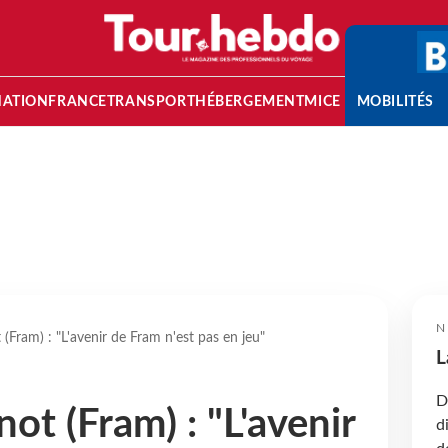
NATION
FRANCE
TRANSPORT
HÉBERGEMENT
MICE
MOBILITÉS
N
(Fram) : "L'avenir de Fram n'est pas en jeu"
L
D
ot (Fram) : "L'avenir
d