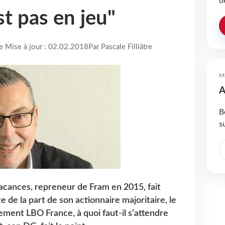
d
t pas en jeu"
re Mise à jour : 02.02.2018
Par Pascale Filliâtre
M
A
B
s
cances, repreneur de Fram en 2015, fait
e de la part de son actionnaire majoritaire, le
ement LBO France, à quoi faut-il s’attendre