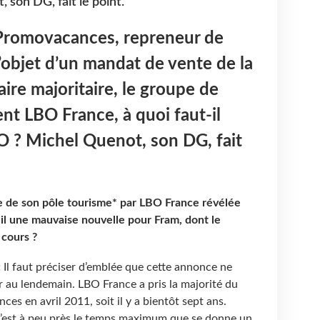
 son DG, fait le point.
Promovacances, repreneur de
l’objet d’un mandat de vente de la
ire majoritaire, le groupe de
ent LBO France, à quoi faut-il
TO ? Michel Quenot, son DG, fait
e de son pôle tourisme* par LBO France révélée
il une mauvaise nouvelle pour Fram, dont le
 cours ?
:
Il faut préciser d’emblée que cette annonce ne
 au lendemain. LBO France a pris la majorité du
es en avril 2011, soit il y a bientôt sept ans.
c’est à peu près le temps maximum que se donne un