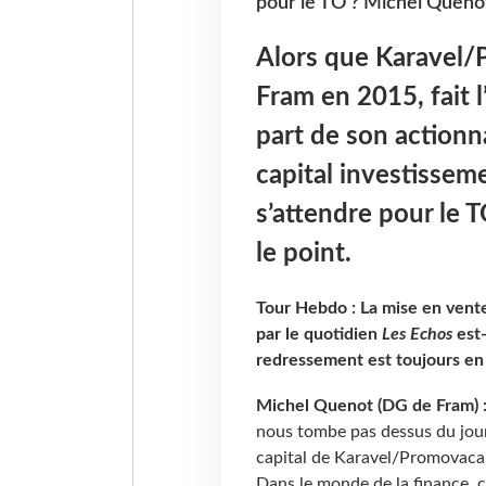
pour le TO ? Michel Quenot,
Alors que Karavel/
Fram en 2015, fait 
part de son actionna
capital investissem
s’attendre pour le 
le point.
Tour Hebdo : La mise en vent
par le quotidien
Les Echos
est-
redressement est toujours en
Michel Quenot (DG de Fram) 
nous tombe pas dessus du jour
capital de Karavel/Promovacanc
Dans le monde de la finance, 