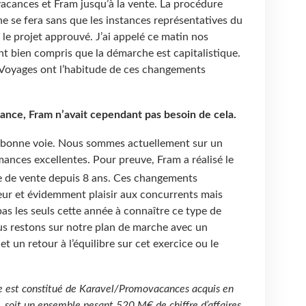
ances et Fram jusqu’à la vente. La procédure
ne se fera sans que les instances représentatives du
 le projet approuvé. J’ai appelé ce matin nos
ont bien compris que la démarche est capitalistique.
oyages ont l’habitude de ces changements
lance, Fram n’avait cependant pas besoin de cela.
n bonne voie. Nous sommes actuellement sur un
ances excellentes. Pour preuve, Fram a réalisé le
ée de vente depuis 8 ans. Ces changements
eur et évidemment plaisir aux concurrents mais
s les seuls cette année à connaître ce type de
s restons sur notre plan de marche avec un
t un retour à l’équilibre sur cet exercice ou le
e est constitué de Karavel/Promovacances acquis en
, soit un ensemble pesant 520
M€ de chiffre d’affaires