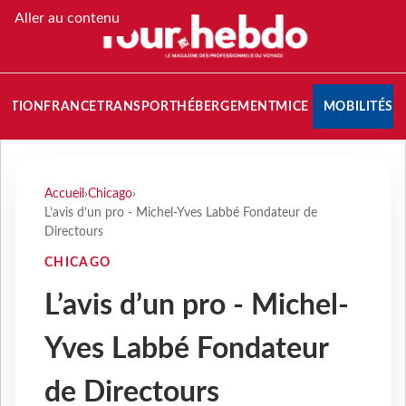
Aller au contenu
NATION
FRANCE
TRANSPORT
HÉBERGEMENT
MICE
MOBILITÉS
Accueil
›
Chicago
›
L’avis d’un pro - Michel-Yves Labbé Fondateur de
Directours
CHICAGO
L’avis d’un pro - Michel-
Yves Labbé Fondateur
de Directours