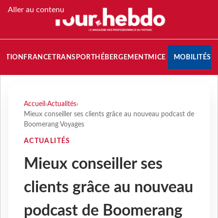
Aller au contenu
NATION
FRANCE
TRANSPORT
HÉBERGEMENT
MICE
MOBILITÉS
Accueil
›
Actualités
›
Mieux conseiller ses clients grâce au nouveau podcast de
Boomerang Voyages
ACTUALITÉS
Mieux conseiller ses
clients grâce au nouveau
podcast de Boomerang