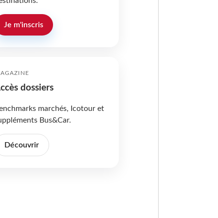
estinations.
Je m'inscris
AGAZINE
ccès dossiers
enchmarks marchés, Icotour et
uppléments Bus&Car.
Découvrir