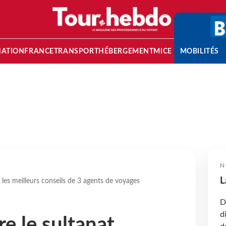
NATION
FRANCE
TRANSPORT
HÉBERGEMENT
MICE
MOBILITÉS
N
L
les meilleurs conseils de 3 agents de voyages
D
d
e le sultanat