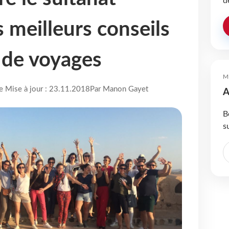
d
 meilleurs conseils
 de voyages
M
re Mise à jour : 23.11.2018
Par Manon Gayet
A
B
s