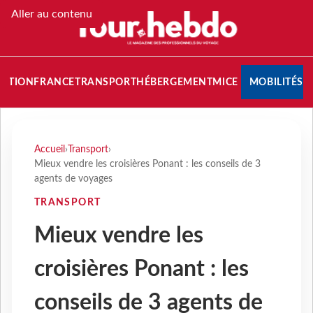
Aller au contenu
NATION
FRANCE
TRANSPORT
HÉBERGEMENT
MICE
MOBILITÉS
Accueil
›
Transport
›
Mieux vendre les croisières Ponant : les conseils de 3
agents de voyages
TRANSPORT
Mieux vendre les
croisières Ponant : les
conseils de 3 agents de