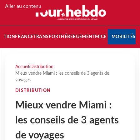
Aller au contenu
NATION
FRANCE
TRANSPORT
HÉBERGEMENT
MICE
MOBILITÉS
Accueil
›
Distribution
›
Mieux vendre Miami : les conseils de 3 agents de
voyages
DISTRIBUTION
Mieux vendre Miami :
les conseils de 3 agents
de voyages