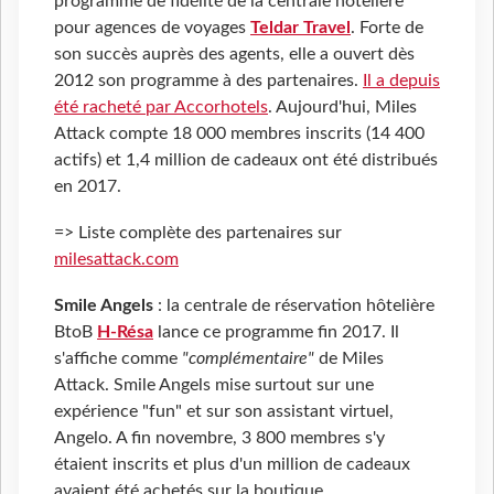
programme de fidélité de la centrale hôtelière
pour agences de voyages
Teldar Travel
. Forte de
son succès auprès des agents, elle a ouvert dès
2012 son programme à des partenaires.
Il a depuis
été racheté par Accorhotels
. Aujourd'hui, Miles
Attack compte 18 000 membres inscrits (14 400
actifs) et 1,4 million de cadeaux ont été distribués
en 2017.
=> Liste complète des partenaires sur
milesattack.com
Smile Angels
: la centrale de réservation hôtelière
BtoB
H-Résa
lance ce programme fin 2017. Il
s'affiche comme
"complémentaire"
de Miles
Attack. Smile Angels mise surtout sur une
expérience "fun" et sur son assistant virtuel,
Angelo. A fin novembre, 3 800 membres s'y
étaient inscrits et plus d'un million de cadeaux
avaient été achetés sur la boutique.