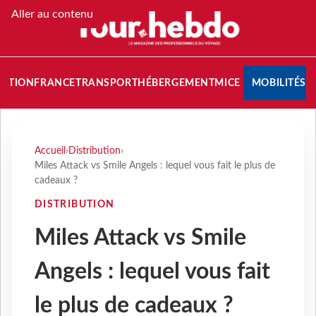
Aller au contenu
NATION
FRANCE
TRANSPORT
HÉBERGEMENT
MICE
MOBILITÉS
Accueil
›
Distribution
›
Miles Attack vs Smile Angels : lequel vous fait le plus de
cadeaux ?
DISTRIBUTION
Miles Attack vs Smile
Angels : lequel vous fait
le plus de cadeaux ?