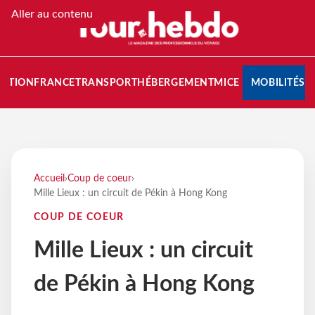
Aller au contenu
NATION
FRANCE
TRANSPORT
HÉBERGEMENT
MICE
MOBILITÉS
Accueil
›
Coup de coeur
›
Mille Lieux : un circuit de Pékin à Hong Kong
COUP DE COEUR
Mille Lieux : un circuit
de Pékin à Hong Kong