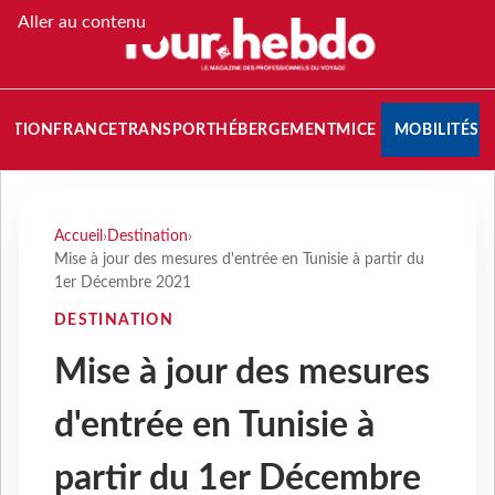
Aller au contenu
NATION
FRANCE
TRANSPORT
HÉBERGEMENT
MICE
MOBILITÉS
Accueil
›
Destination
›
Mise à jour des mesures d'entrée en Tunisie à partir du
1er Décembre 2021
DESTINATION
Mise à jour des mesures
d'entrée en Tunisie à
partir du 1er Décembre