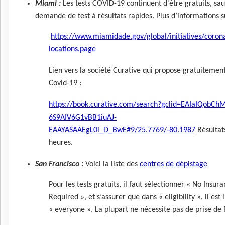
Miami :
Les tests COVID-19 continuent d'être gratuits, sau
demande de test à résultats rapides.
Plus d’informations s
https://www.miamidade.gov/global/initiatives/corona
locations.page
Lien vers la société Curative qui propose gratuitement
Covid-19 :
https://book.curative.com/search?gclid=EAIaIQobCh
6S9AIV6G1vBB1iuAJ-
EAAYASAAEgL0i_D_BwE#9/25.7769/-80.1987
Résultat
heures.
San Francisco :
Voici la liste des
centres de dépistage
Pour les tests gratuits, il faut sélectionner « No Insur
Required », et s’assurer que dans « eligibility », il est
« everyone ». La plupart ne nécessite pas de prise de