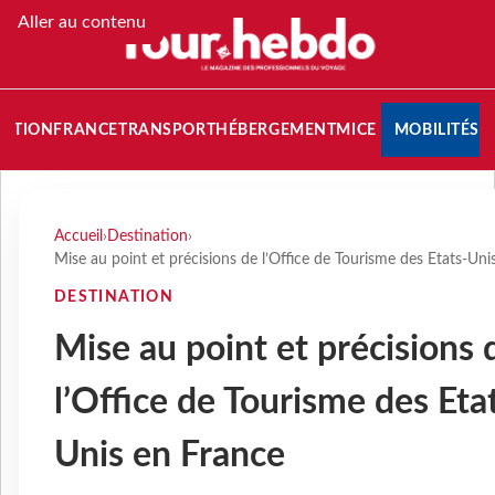
Aller au contenu
NATION
FRANCE
TRANSPORT
HÉBERGEMENT
MICE
MOBILITÉS
Accueil
›
Destination
›
Mise au point et précisions de l’Office de Tourisme des Etats-Uni
DESTINATION
Mise au point et précisions 
l’Office de Tourisme des Eta
Unis en France