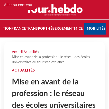
Aller au contenu
NATION
FRANCE
TRANSPORT
HÉBERGEMENT
MICE
MOBILITÉS
Accueil
›
Actualités
›
Mise en avant de la profession : le réseau des écoles
universitaires du tourisme est lancé
ACTUALITÉS
Mise en avant de la
profession : le réseau
des écoles universitaires