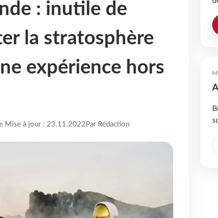
d
nde : inutile de
ter la stratosphère
une expérience hors
M
A
B
s
re Mise à jour : 23.11.2022
Par Rédaction