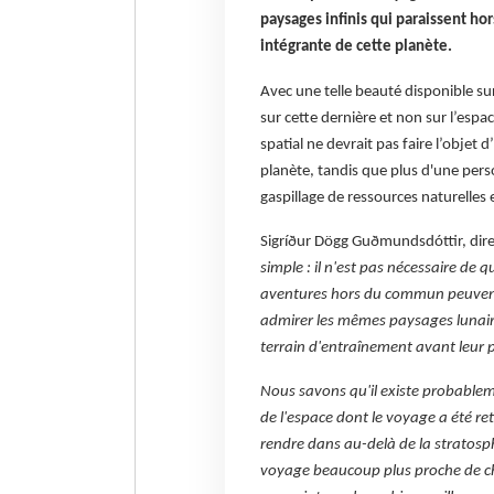
paysages infinis qui paraissent ho
intégrante de cette planète.
Avec une telle beauté disponible su
sur cette dernière et non sur l’espa
spatial ne devrait pas faire l’obje
planète, tandis que plus d'une pers
gaspillage de ressources naturelles 
Sigríður Dögg Guðmundsdóttir, direct
simple : il n'est pas nécessaire de 
aventures hors du commun peuvent 
admirer les mêmes paysages lunair
terrain d'entraînement avant leur p
Nous savons qu'il existe probablem
de l'espace dont le voyage a été re
rendre dans au-delà de la stratosp
voyage beaucoup plus proche de che