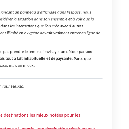
n lançant un panneau d'affichage dans l'espace, nous
idérer la situation dans son ensemble et à voir que la
dans les interactions que l’on crée avec d'autres
nt illimité en oxygène devrait vraiment entrer en ligne de
ne pas prendre le temps d'envisager un détour par
une
is tout à fait inhabituelle et dépaysante
. Parce que
pace, mais en mieux.
r
Tour Hebdo
.
 destinations les mieux notées pour les
antes en Hongrie, une destination résolument «