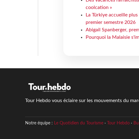
coolcation »
La Türkiye accueille plus
premier semestre 2026
Abigail Spanberger, prem
Pourquoi la Malaisie s'i
Tour Hebdo vous éclaire sur les mouvements du march
Notre équipe :
Le Quotidien du Tourisme
·
Tour Hebdo
·
Bu