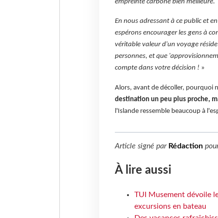
empreinte carbone bien meilleure.
En nous adressant à ce public et e
espérons encourager les gens à cons
véritable valeur d'un voyage réside 
personnes, et que 'approvisionneme
compte dans votre décision !
»
Alors, avant de décoller, pourquoi 
destination un peu plus proche, ma
l'Islande ressemble beaucoup à l'es
Article signé par
Rédaction
pou
À lire aussi
TUI Musement dévoile les
excursions en bateau
Des vacances rafraîchiss