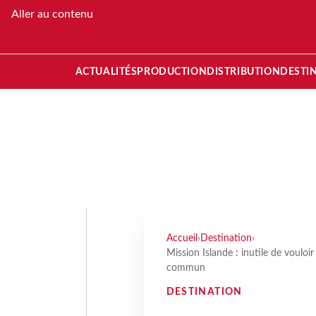
Aller au contenu
ACTUALITÉS
PRODUCTION
DISTRIBUTION
DESTI
Accueil
›
Destination
›
Mission Islande : inutile de vouloi
commun
DESTINATION