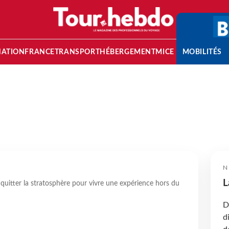
NATION
FRANCE
TRANSPORT
HÉBERGEMENT
MICE
MOBILITÉS
N
L
r quitter la stratosphère pour vivre une expérience hors du
D
d