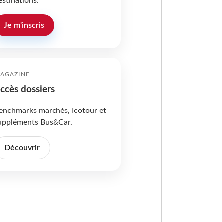
estinations.
Je m'inscris
AGAZINE
ccès dossiers
enchmarks marchés, Icotour et
uppléments Bus&Car.
Découvrir