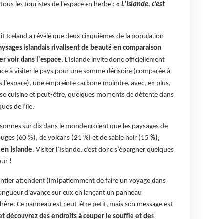
tous les touristes de l'espace en herbe :
« L'Islande, c’est
it Iceland a révélé que deux cinquièmes de la population
aysages islandais rivalisent de beauté en comparaison
er voir dans l'espace
. L'Islande invite donc officiellement
pace à visiter le pays pour une somme dérisoire (comparée à
s l’espace), une empreinte carbone moindre, avec, en plus,
euse cuisine et peut-être, quelques moments de détente dans
es de l’île.
ersonnes sur dix dans le monde croient que les paysages de
ges (60 %), de volcans (21 %) et de sable noir (15
%),
 en Islande
. Visiter l’Islande, c’est donc s’épargner quelques
our !
entier attendent (im)patiemment de faire un voyage dans
te longueur d'avance sur eux en lançant un panneau
sphère. Ce panneau est peut-être petit, mais son message est
et découvrez des endroits à couper le souffle et des