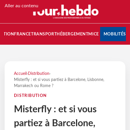
Aller au contenu
NATION
FRANCE
TRANSPORT
HÉBERGEMENT
MICE
MOBILITÉS
Accueil
›
Distribution
›
Misterfly : et si vous partiez à Barcelone, Lisbonne,
Marrakech ou Rome ?
DISTRIBUTION
Misterfly : et si vous
partiez à Barcelone,