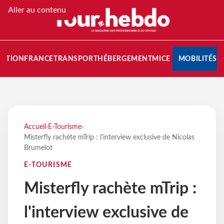
Aller au contenu
NATION
FRANCE
TRANSPORT
HÉBERGEMENT
MICE
MOBILITÉS
Accueil
›
E-Tourisme
›
Misterfly rachète mTrip : l'interview exclusive de Nicolas
Brumelot
E-TOURISME
Misterfly rachète mTrip :
l'interview exclusive de