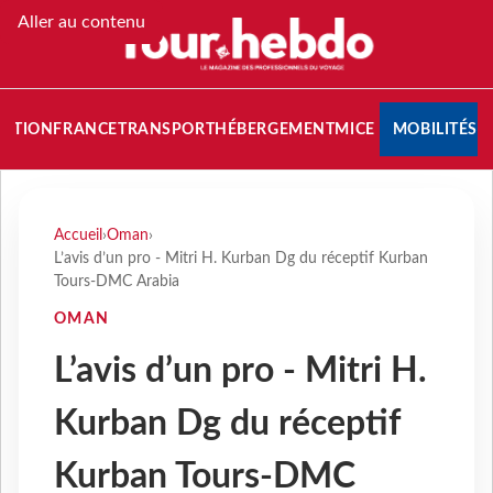
Aller au contenu
NATION
FRANCE
TRANSPORT
HÉBERGEMENT
MICE
MOBILITÉS
Accueil
›
Oman
›
L’avis d’un pro - Mitri H. Kurban Dg du réceptif Kurban
Tours-DMC Arabia
OMAN
L’avis d’un pro - Mitri H.
Kurban Dg du réceptif
Kurban Tours-DMC